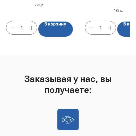
ягодными вкусами "Fu
725
р.
100 гр
195
р.
В корзину
В кор
Заказывая у нас, вы
получаете: