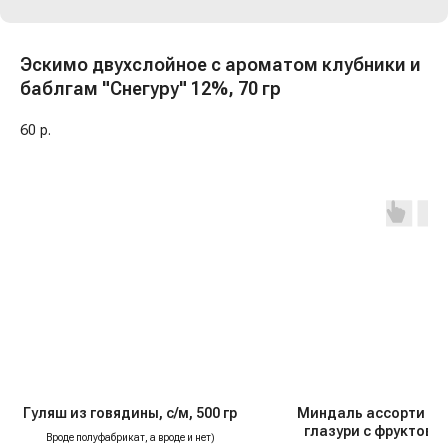
Эскимо двухслойное с ароматом клубники и
баблгам "Снегуру" 12%, 70 гр
60
р.
Гуляш из говядины, с/м, 500 гр
Миндаль ассорти в 
глазури с фруктовы
Вроде полуфабрикат, а вроде и нет)