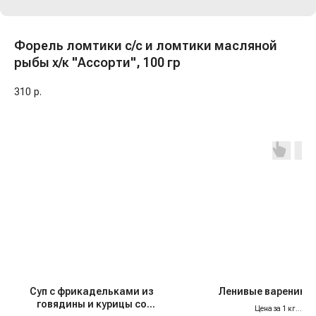
Форель ломтики с/с и ломтики масляной
рыбы х/к "Ассорти", 100 гр
310
р.
Суп с фрикадельками из
Ленивые вареники,
говядины и курицы со
Цена за 1 кг