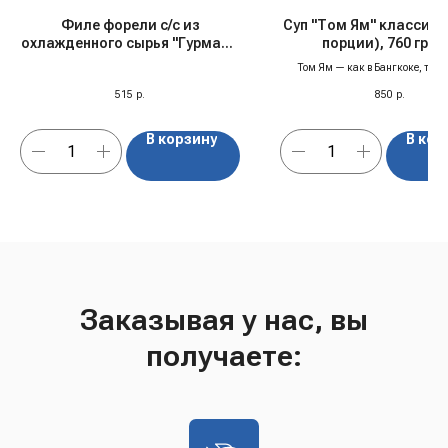
Филе форели с/с из
Суп "Том Ям" классиче
охлажденного сырья "Гурман",
порции), 760 гр, с
150 гр
Том Ям — как в Бангкоке, толь
515
р.
850
р.
В корзину
В кор
Заказывая у нас, вы
получаете: