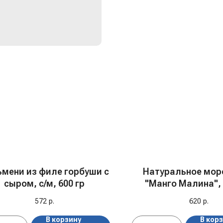
мени из филе горбуши с
Натуральное мор
сыром, с/м, 600 гр
"Манго Малина",
572
р.
620
р.
В корзину
В кор