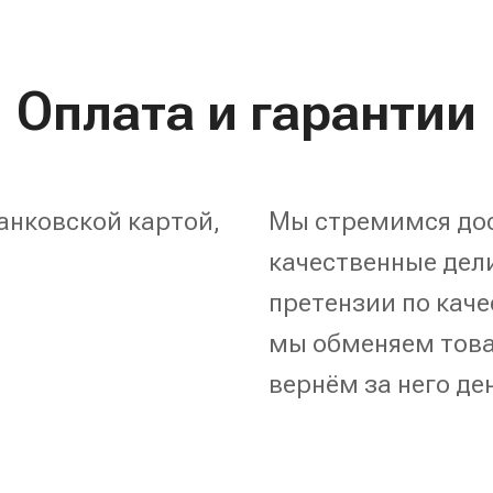
Оплата и гарантии
анковской картой,
Мы стремимся дос
качественные дели
претензии по каче
мы обменяем това
вернём за него де