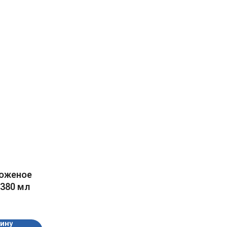
оженое
 380 мл
зину