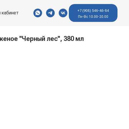
+7 (908) 546-46-84
 кабинет
Пн-Вс 10.00-20.00
еное "Черный лес", 380 мл