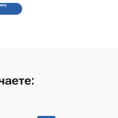
зину
чаете: