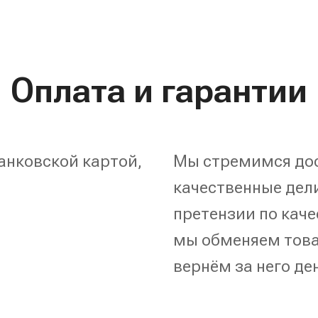
Оплата и гарантии
анковской картой,
Мы стремимся дос
качественные дели
претензии по каче
мы обменяем това
вернём за него де