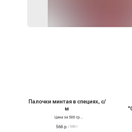
Палочки минтая в специях, с/
м
"
Цена за 500 гр
Это эксклюзив нашего производства. Мы
566
р.
/
500 г
отбираем премиальное филе минтая,