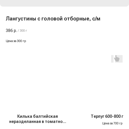
Лангустины с головой отборные, с/м
386
р.
/
300 г
Цена за 300 гр
Килька балтийская
Терпуг 600-800 гр, 
неразделанная в томатном
Цена за 700 гр
соусе "За Родину", 240 гр