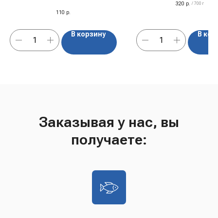
320
р.
/
700 г
110
р.
В корзину
В кор
Заказывая у нас, вы
получаете: