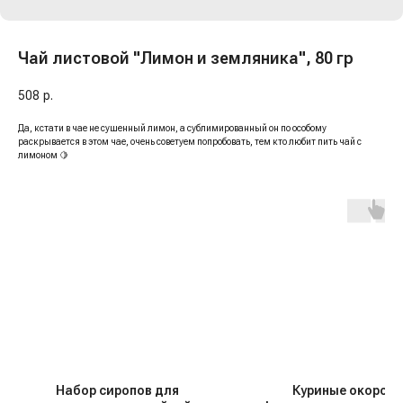
Чай листовой "Лимон и земляника", 80 гр
508
р.
Да, кстати в чае не сушенный лимон, а сублимированный он по особому
раскрывается в этом чае, очень советуем попробовать, тем кто любит пить чай с
лимоном 🍋
Набор сиропов для
Куриные окорочк