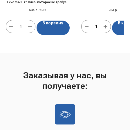
Цена за 600 гр
мясо, которое не требует
слов
544
р.
253
р.
/
600 г
В корзину
В кор
Заказывая у нас, вы
получаете: