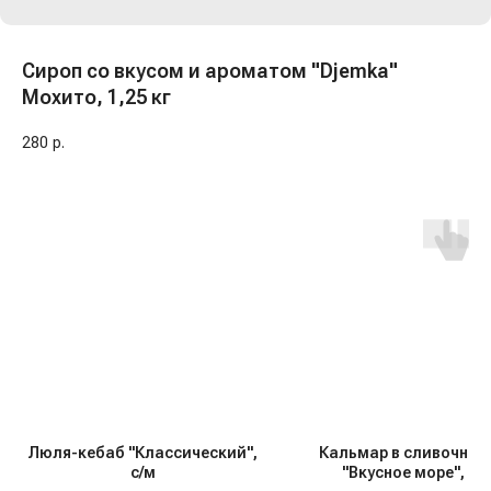
Сироп со вкусом и ароматом "Djemka"
Мохито, 1,25 кг
280
р.
Люля-кебаб "Классический",
Кальмар в сливочном
с/м
"Вкусное море", 180