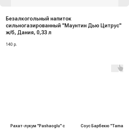
Безалкогольный напиток
сильногазированный "Маунтин Дью Цитрус"
ж/б, Дания, 0,33 л
140
р.
Рахат-лукум "Pashaoglu" с
Соус Барбекю "Tamaki",