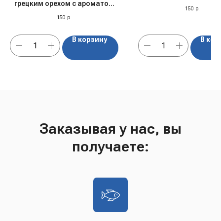
грецким орехом с ароматом
150
р.
капучино, 150 гр
150
р.
В корзину
В кор
Заказывая у нас, вы
получаете: