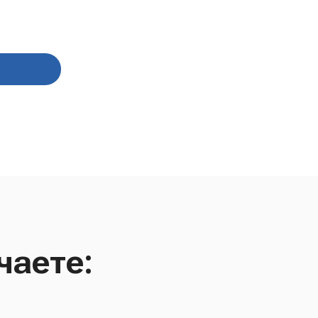
0 гр
чаете: