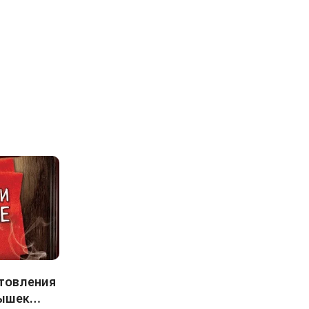
товления
ышек