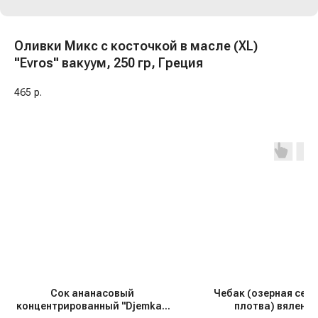
Оливки Микс с косточкой в масле (XL)
"Evros" вакуум, 250 гр, Греция
465
р.
Сок ананасовый
Чебак (озерная сев
концентрированный "Djemka",
плотва) вялены