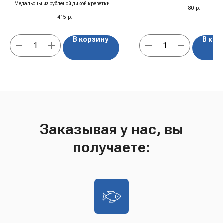
Медальоны из рубленой дикой креветки —
80
р.
сочные, чистые, настоящие.
415
р.
В корзину
В кор
Заказывая у нас, вы
получаете: