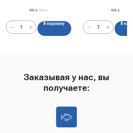
500
р.
690
р.
605
р.
В корзину
В кор
Заказывая у нас, вы
получаете: