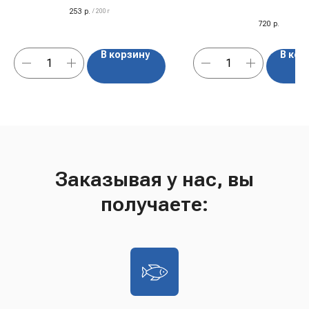
253
р.
/
200 г
720
р.
В корзину
В кор
Заказывая у нас, вы
получаете: