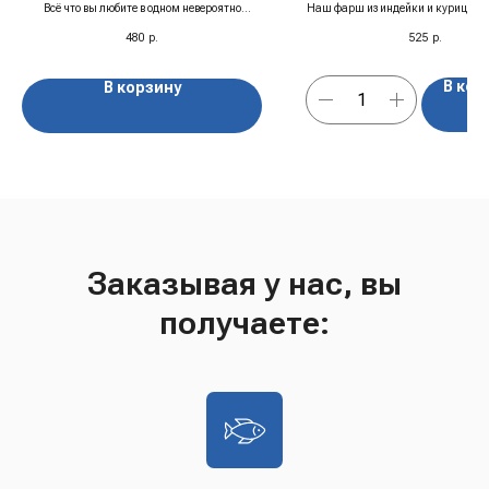
Всё что вы любите в одном невероятно
Наш фарш из индейки и курицы — 
ароматном и ярком купаже!
мясо без субпродуктов, добавок 
480
р.
525
р.
Только премиальная вырезка кат
измельчённая и сразу отправле
шоковую заморозку для сохранени
В кор
В корзину
пользы.
Заказывая у нас, вы
получаете: