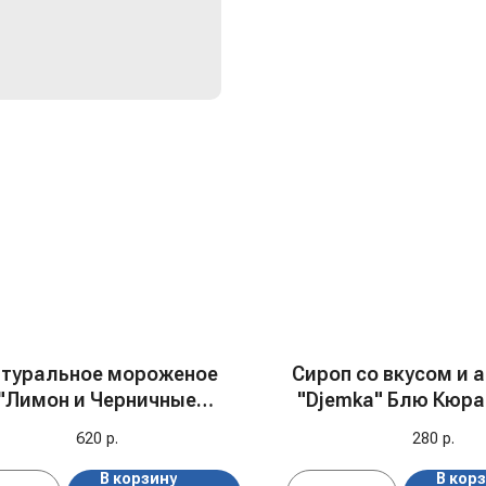
туральное мороженое
Сироп со вкусом и
"Лимон и Черничные
"Djemka" Блю Кюрас
шарики", 380 мл
кг
620
р.
280
р.
В корзину
В кор