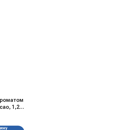
 ароматом
ао, 1,25
зину