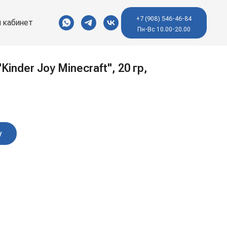
+7 (908) 546-46-84
 кабинет
Пн-Вс 10.00-20.00
inder Joy Minecraft", 20 гр,
у