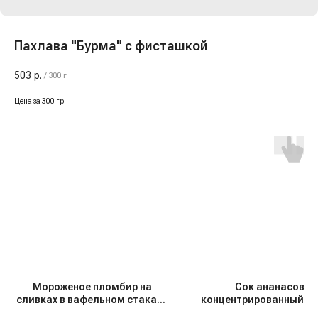
Пахлава "Бурма" с фисташкой
503
р.
/
300 г
Цена за 300 гр
Мороженое пломбир на
Сок ананасовы
сливках в вафельном стакане
концентрированный "D
"Вольский" Крем-брюле, 75 гр
1 кг