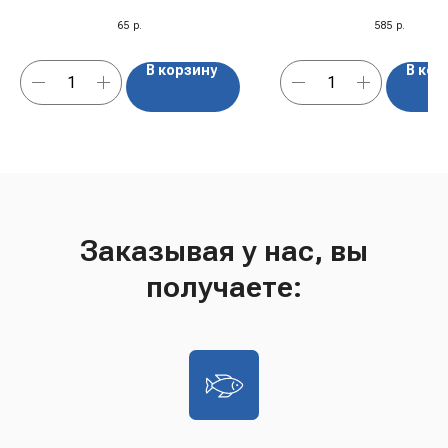
65
р.
585
р.
В корзину
В кор
Заказывая у нас, вы
получаете: