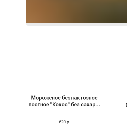
Мороженое безлактозное
постное "Кокос" без сахара,
380 мл
620
р.