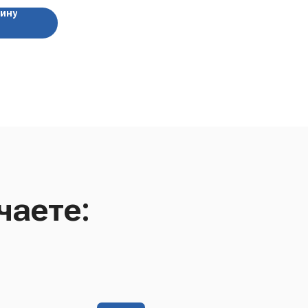
— в виде тёмной
зину
 тает во рту,
то-шоколадные
чаете: