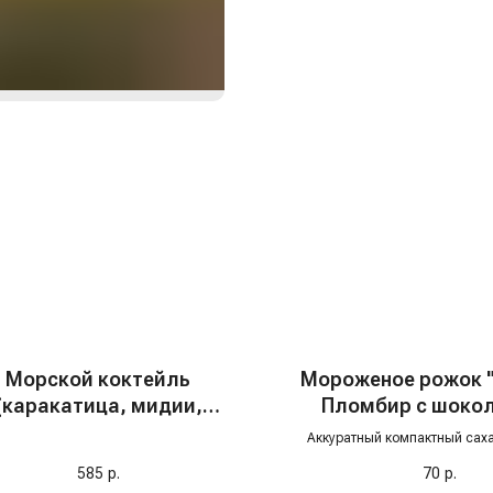
Морской коктейль
Мороженое рожок 
(каракатица, мидии,
Пломбир с шоко
креветка), 500 гр
крошкой, 70 
Аккуратный компактный сах
надёжно запаян шоколадной
585
р.
70
р.
идеально круглой шапочкой на