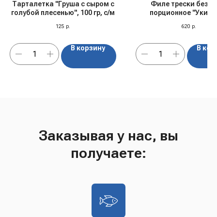
Тарталетка "Груша с сыром с
Филе трески без к
голубой плесенью", 100 гр, с/м
порционное "Укинс
лиман", 325 гр, с
125
р.
620
р.
В корзину
В кор
Заказывая у нас, вы
получаете: