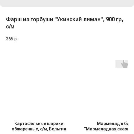
Фарш из горбуши "Укинский лиман", 900 гр,
с/м
365
р.
Картофельные шарики
Мармелад в бан
обжаренные, с/м, Бельгия
"Мармеладная сказка"