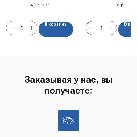
488
р.
945
р.
/
500 г
В корзину
В кор
Заказывая у нас, вы
получаете: