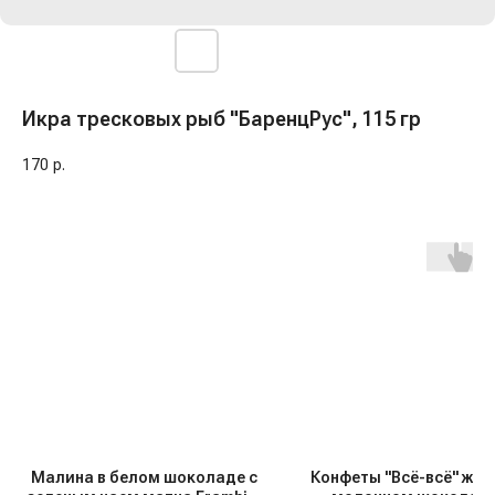
Икра тресковых рыб "БаренцРус", 115 гр
170
р.
Малина в белом шоколаде с
Конфеты "Всё-всё" жел