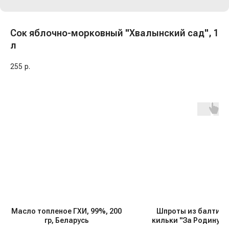
Сок яблочно-морковный "Хвалынский сад", 1
л
255
р.
Масло топленое ГХИ, 99%, 200
Шпроты из балтий
гр, Беларусь
кильки "За Родину", 2