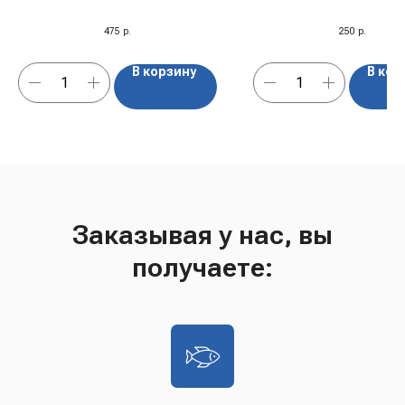
475
р.
250
р.
В корзину
В кор
Заказывая у нас, вы
получаете: