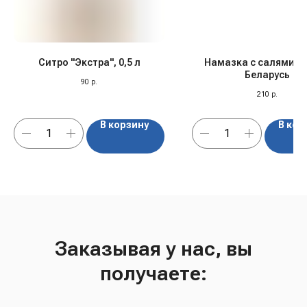
Ситро "Экстра", 0,5 л
Намазка с салями, 15
Беларусь
90
р.
210
р.
В корзину
В кор
Заказывая у нас, вы
получаете: