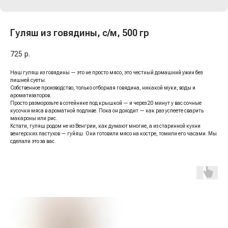
Гуляш из говядины, с/м, 500 гр
725
р.
Наш гуляш из говядины — это не просто мясо, это честный домашний ужин без
лишней суеты.
Собственное производство, только отборная говядина, никакой муки, воды и
ароматизаторов.
Просто разморозьте в сотейнике под крышкой — и через 20 минут у вас сочные
кусочки мяса в ароматной подливе. Пока он доходит — как раз успеете сварить
макароны или рис.
Кстати, гуляш родом не из Венгрии, как думают многие, а из старинной кухни
венгерских пастухов — гуйяш. Они готовили мясо на костре, томили его часами. Мы
сделали это за вас.