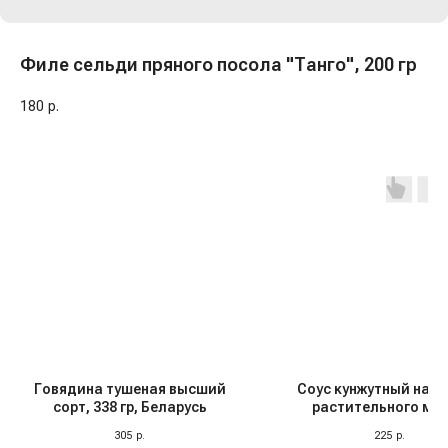
Филе сельди пряного посола "Танго", 200 гр
180
р.
Говядина тушеная высший
Соус кунжутный на о
сорт, 338 гр, Беларусь
растительного ма
"Tamaki", 240 м
305
р.
225
р.