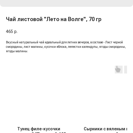
Чай листовой "Лето на Волге", 70 гр
465
р.
Вкусный натуральный чай идеальный для летних вечеров, в составе - Лист черной
смородины, лист малины, кусочки яблока, лепестки календулы, ягоды смородины,
ягоды малины.
Тунец филе-кусочки
Сырники с вяленым пе