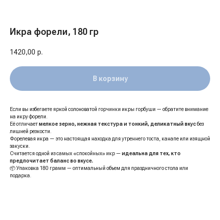
Икра форели, 180 гр
1420,00
р.
В корзину
Если вы избегаете яркой солоноватой горчинки икры горбуши — обратите внимание
на икру форели.
Её отличает
мелкое зерно, нежная текстура и тонкий, деликатный вкус
без
лишней резкости.
Форелевая икра — это настоящая находка для утреннего тоста, канапе или изящной
закуски.
Считается одной из самых «спокойных» икр —
идеальна для тех, кто
предпочитает баланс во вкусе.
📦 Упаковка 180 грамм — оптимальный объем для праздничного стола или
подарка.