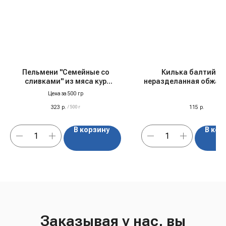
Пельмени "Семейные со
Килька балтийск
сливками" из мяса кур
неразделанная обжаре
"Фабрика качества", с/м
томатном соусе "За Ро
Цена за 500 гр
240 гр
323
р.
115
р.
/
500 г
В корзину
В кор
Заказывая у нас, вы