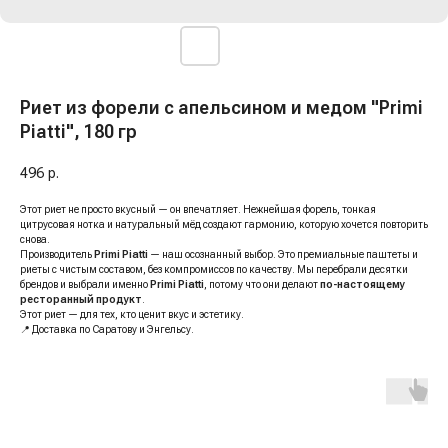
Риет из форели с апельсином и медом "Primi
Piatti", 180 гр
496
р.
Этот риет не просто вкусный — он впечатляет. Нежнейшая форель, тонкая
цитрусовая нотка и натуральный мёд создают гармонию, которую хочется повторить
снова.
Производитель
Primi Piatti
— наш осознанный выбор. Это премиальные паштеты и
риеты с чистым составом, без компромиссов по качеству. Мы перебрали десятки
брендов и выбрали именно
Primi Piatti
, потому что они делают
по-настоящему
ресторанный продукт
.
Этот риет — для тех, кто ценит вкус и эстетику.
📍 Доставка по Саратову и Энгельсу.