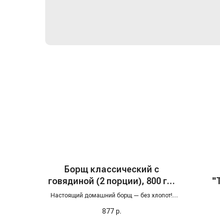
Борщ классический с
говядиной (2 порции), 800 гр,
"
с/м
оре
Настоящий домашний борщ — без хлопот!
Просто переложите брусок в кастрюлю,
877
р.
поставьте на медленный огонь и дождитесь,