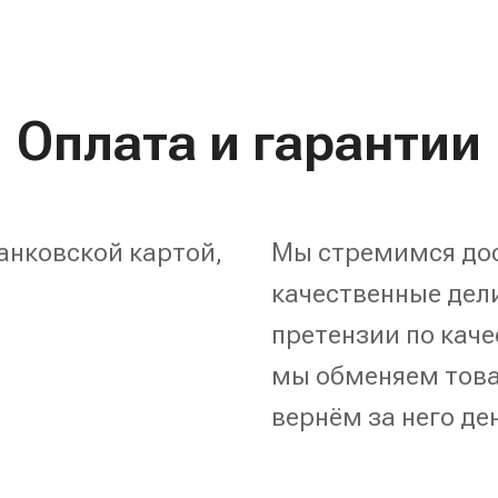
Оплата и гарантии
анковской картой,
Мы стремимся дос
качественные дели
претензии по каче
мы обменяем това
вернём за него де