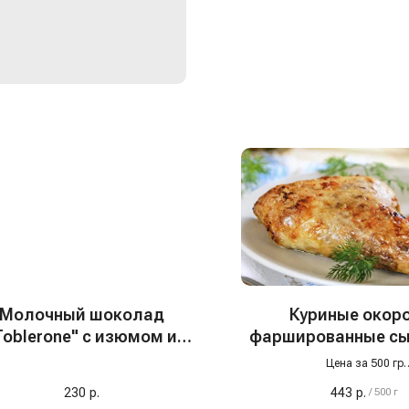
Молочный шоколад
Куриные окор
Toblerone" с изюмом и
фаршированные сы
хами, 100 гр, Швейцария
Цена за 500 гр
Этот продукт — гордость
230
р.
443
р.
/
500 г
производителя, которого 