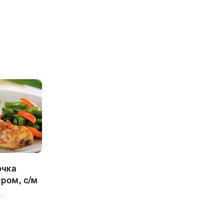
очка
ром, с/м
 местного
саратовцы