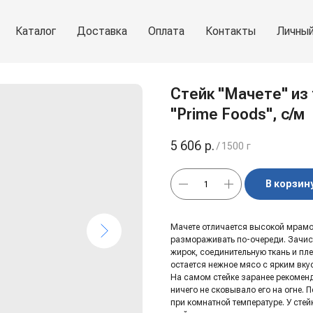
Каталог
Доставка
Оплата
Контакты
Личный
Стейк "Мачете" из
"Prime Foods", с/м
5 606
р.
/
1500 г
В корзин
Мачете отличается высокой мрамо
размораживать по-очереди. Зачист
жирок, соединительную ткань и пле
остается нежное мясо с ярким вку
На самом стейке заранее рекоменд
ничего не сковывало его на огне.
при комнатной температуре. У сте