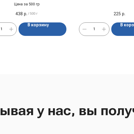
72,5% "Вольский",
Цена за 500 гр
438
р.
225
р.
/
500 г
В корзину
В кор
ывая у нас, вы полу