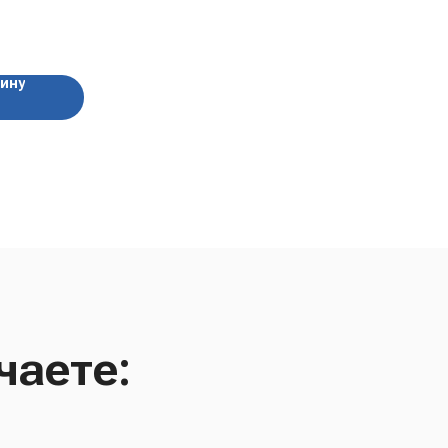
 180 гр
зину
чаете: