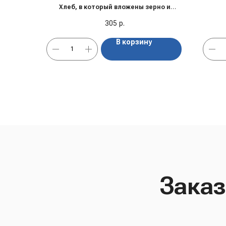
Хлеб, в который вложены зерно и
забота
305
р.
В корзину
Заказ