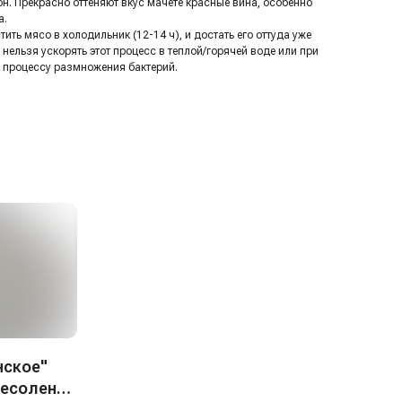
он. Прекрасно оттеняют вкус мачете красные вина, особенно
а.
ть мясо в холодильник (12-14 ч), и достать его оттуда уже
нельзя ускорять этот процесс в теплой/горячей воде или при
 к процессу размножения бактерий.
нское"
несоленое