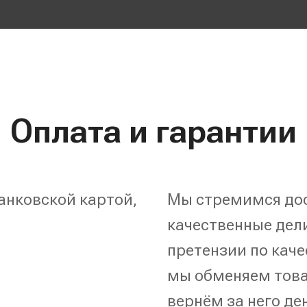
Оплата и гарантии
анковской картой,
Мы стремимся дос
качественные дели
претензии по каче
мы обменяем това
вернём за него де