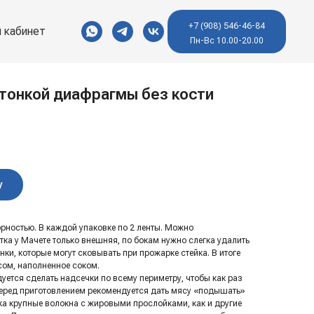
+7 (908) 546-46-84
 кабинет
Пн-Вс 10.00-20.00
 тонкой диафрагмы без кости
у
рностью. В каждой упаковке по 2 ленты. Можно
ка у Мачете только внешняя, по бокам нужно слегка удалить
нки, которые могут сковывать при прожарке стейка. В итоге
сом, наполненное соком.
уется сделать надсечки по всему периметру, чтобы как раз
 Перед приготовлением рекомендуется дать мясу «подышать»
йка крупные волокна с жировыми прослойками, как и другие