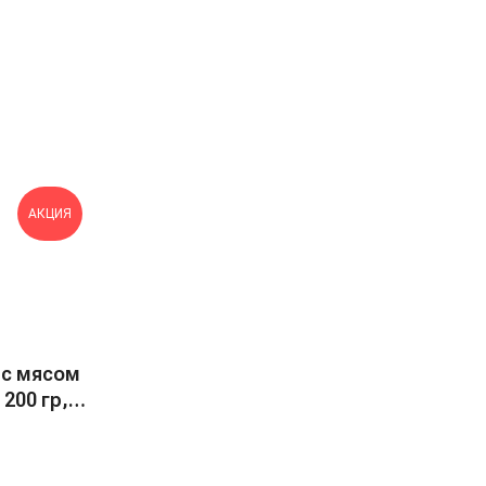
АКЦИЯ
 с мясом
 200 гр,
!!!