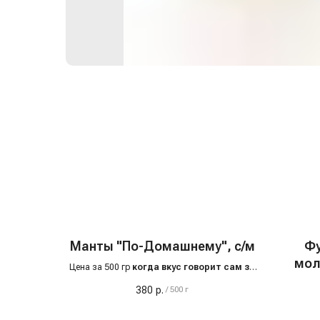
Манты "По-Домашнему", с/м
Фу
мол
Цена за 500 гр
когда вкус говорит сам за
себя
380
р.
/
500 г