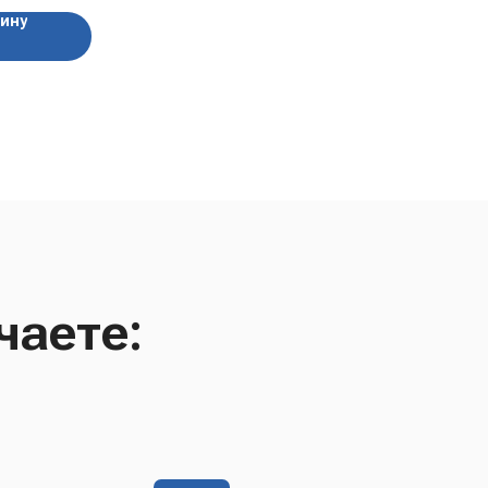
зину
чаете: