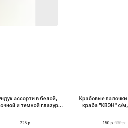
ндук ассорти в белой,
Крабовые палочки
очной и темной глазури
краба "КВЭН" с/м,
"Funcho", 100 гр
Россия АКЦИЯ
225
р.
150
р.
330
р.