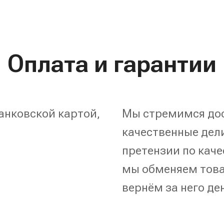
Оплата и гарантии
анковской картой,
Мы стремимся дос
качественные дели
претензии по каче
мы обменяем това
вернём за него де