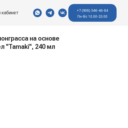
+7 (908) 546-46-84
 кабинет
Пн-Вс 10.00-20.00
монграсса на основе
л "Tamaki", 240 мл