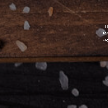
П
ме
вк