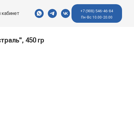
+7 (908) 546-46-84
 кабинет
Пн-Вс 10.00-20.00
траль", 450 гр