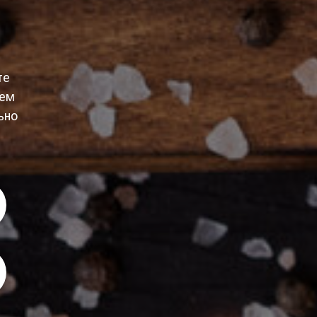
те
уем
ьно