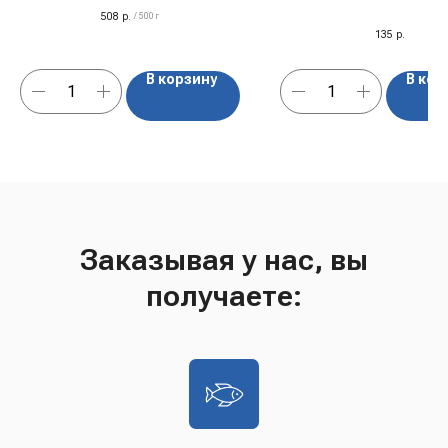
508
р.
/
500 г
135
р.
В корзину
В кор
Заказывая у нас, вы
получаете: