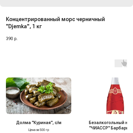
Концентрированный морс черничный
"Djemka", 1 кг
390
р.
Долма "Куриная", с/м
Безалкогольный нап
"ЧИАССР" Барбарис, 
Цена за 500 гр