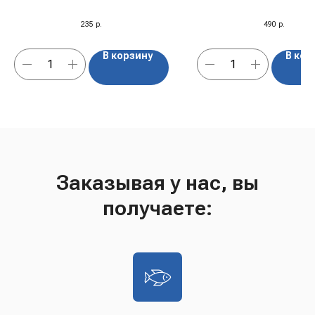
235
р.
490
р.
В корзину
В кор
Заказывая у нас, вы
получаете: