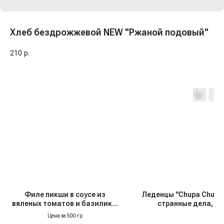
Хлеб бездрожжевой NEW "Ржаной подовый"
210
р.
Филе пикши в соусе из
Леденцы "Chupa Chups
вяленых томатов и базилика,
странные дела, 12 
с/м
Германия
Цена за 500 гр