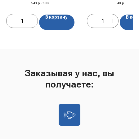
543
р.
40
р.
/
500 г
В корзину
В кор
Заказывая у нас, вы
получаете: