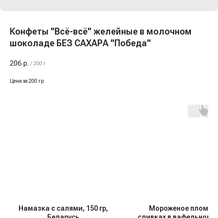
Конфеты "Всё-всё" желейные в молочном
шоколаде БЕЗ САХАРА "Победа"
206
р.
/
200 г
Цена за 200 гр
Намазка с салями, 150 гр,
Мороженое пломби
Беларусь
сливках в вафельном 