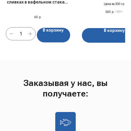
сливках в вафельном стакане
Цена за 300 гр
"Вольский" Крем-брюле, 75 гр
565
р.
/
300 г
65
р.
В корзину
В корзину
Заказывая у нас, вы
получаете: