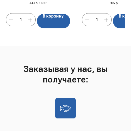
443
р.
305
р.
/
500 г
ломтика.
В корзину
В кор
Заказывая у нас, вы
получаете: