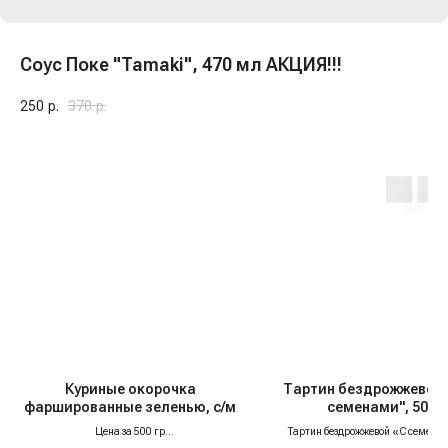
Соус Поке "Tamaki", 470 мл АКЦИЯ!!!
250
р.
370
р.
Куриные окорочка
Тартин бездрожжевой 
фаршированные зеленью, с/м
семенами", 500 г
Цена за 500 гр
Тартин бездрожжевой «С семена
Чистое мясо и зелень, без костей и хлопот
хлеб, в который легко влюбиться 