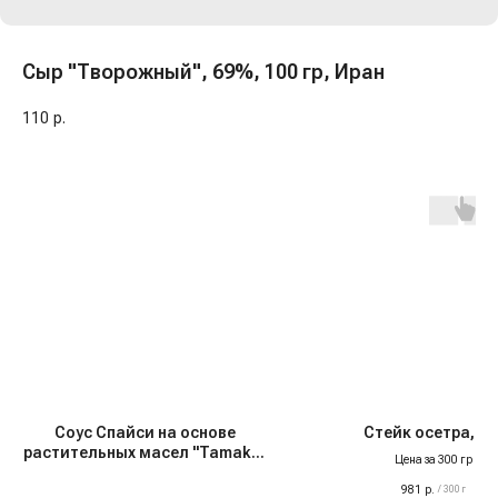
Сыр "Творожный", 69%, 100 гр, Иран
110
р.
Соус Спайси на основе
Стейк осетра, с/
растительных масел "Tamaki",
Цена за 300 гр
200 мл
981
р.
/
300 г