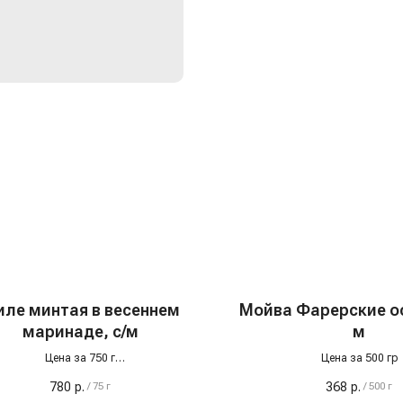
ле минтая в весеннем
Мойва Фарерские ос
маринаде, с/м
м
Цена за 750 г
Цена за 500 гр
альный вариант для тех, кто хочет
780
р.
368
р.
/
75 г
/
500 г
вить ужин быстро, вкусно и с пользой.