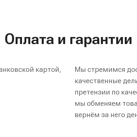
Оплата и гарантии
анковской картой,
Мы стремимся дос
качественные дели
претензии по каче
мы обменяем това
вернём за него де