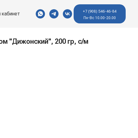
+7 (908) 546-46-84
 кабинет
Пн-Вс 10.00-20.00
ом "Дижонский", 200 гр, с/м