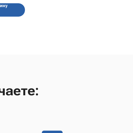
зину
чаете: