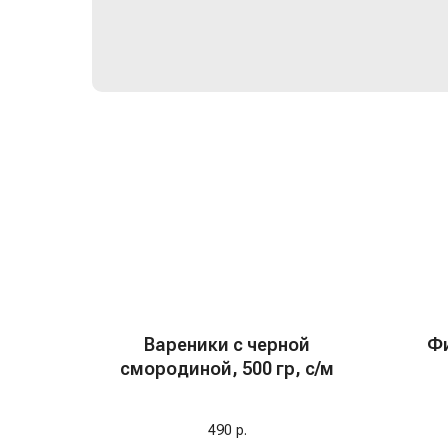
Вареники с черной
Фи
смородиной, 500 гр, с/м
Иде
490
р.
пригото