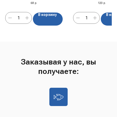
драник" в рожке "Milk",
68
р.
120
р.
Беларусь
В корзину
В кор
Заказывая у нас, вы
получаете: