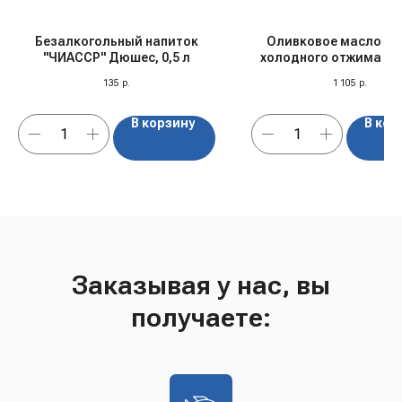
Безалкогольный напиток
Оливковое масло пе
"ЧИАССР" Дюшес, 0,5 л
холодного отжима "At
500 мл, Греция
135
р.
1 105
р.
В корзину
В кор
Заказывая у нас, вы
получаете: