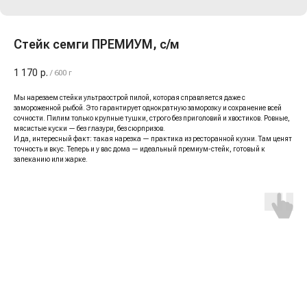
Стейк семги ПРЕМИУМ, с/м
1 170
р.
/
600 г
Мы нарезаем стейки ультраострой пилой, которая справляется даже с
замороженной рыбой. Это гарантирует однократную заморозку и сохранение всей
сочности. Пилим только крупные тушки, строго без приголовий и хвостиков. Ровные,
мясистые куски — без глазури, без сюрпризов.
И да, интересный факт: такая нарезка — практика из ресторанной кухни. Там ценят
точность и вкус. Теперь и у вас дома — идеальный премиум-стейк, готовый к
запеканию или жарке.