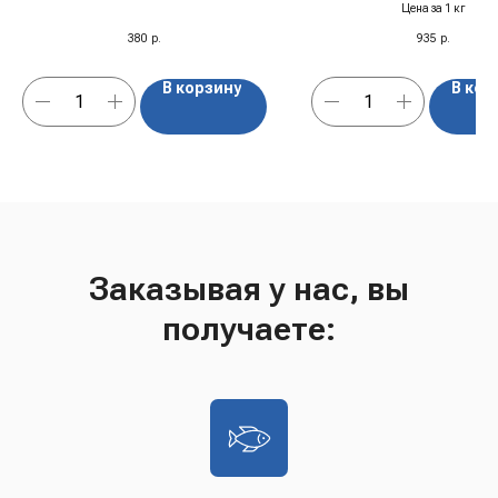
с/м
Цена за 1 кг
380
р.
935
р.
В корзину
В кор
Заказывая у нас, вы
получаете: