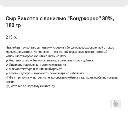
Сыр Рикотта с ванилью "Бонджорно" 30%,
180 гр
215
р.
Нежнейшая рикотта с ванилью — из серии
«Бонджорно»
, оформленной в ярком
мультяшном стиле. Но главное — не внешний вид, а вкус: десерт, который
напоминает мороженое или сливочные моти.
✔️ Чистый состав — без консервантов, ароматизаторов и добавок
✔️ Идеально подходит для детского питания
✔️ Мягкая текстура и ванильный аромат
✔️ Готовый десерт — можно есть ложкой прямо из баночки!
💡 Факт: рикотта — источник легкоусвояемого белка и кальция, особенно полезна
детям.
📦 Доставка по Саратову и Энгельсу.