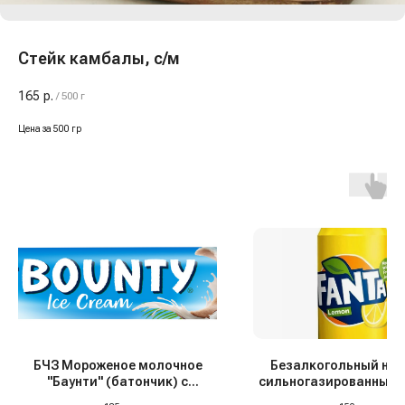
Стейк камбалы, с/м
165
р.
/
500 г
Цена за 500 гр
БЧЗ Мороженое молочное
Безалкогольный нап
"Баунти" (батончик) с
сильногазированный 
мякотью кокоса в глазури,
Лимон" ж/б, Германия, 