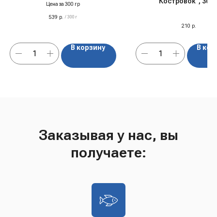
"Костровок", 300 
Цена за 300 гр
539
р.
/
300 г
210
р.
В корзину
В кор
Заказывая у нас, вы
получаете: