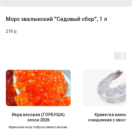
Морс хвалынский "Садовый сбор", 1 л
210
р.
Икра весовая (ГОРБУША)
Креветка ваннам
сезон 2026
очищенная с хвосто
пищевода 13/15, с
Идеальная икра горбуши свежего вылова.
Малосольная, сухая. В ней минимум