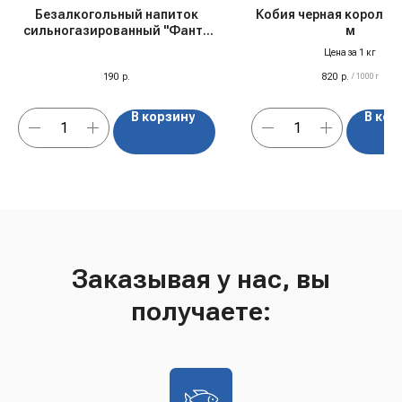
Безалкогольный напиток
Кобия черная королевс
сильногазированный "Фанта
м
Персик" ж/б, США, 0,355 л
Цена за 1 кг
190
р.
820
р.
/
1000 г
В корзину
В кор
Заказывая у нас, вы
получаете: