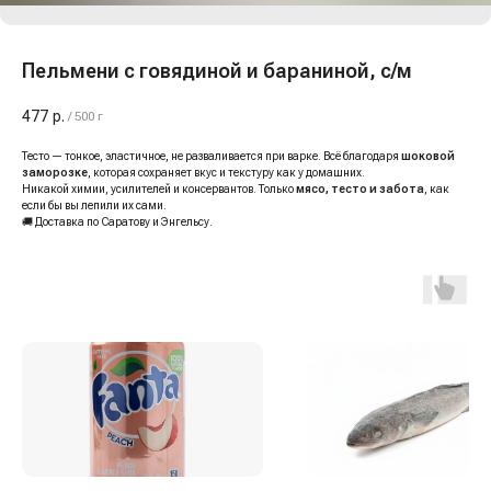
Пельмени с говядиной и бараниной, с/м
477
р.
/
500 г
Тесто — тонкое, эластичное, не разваливается при варке. Всё благодаря
шоковой
заморозке
, которая сохраняет вкус и текстуру как у домашних.
Никакой химии, усилителей и консервантов. Только
мясо, тесто и забота
, как
если бы вы лепили их сами.
🚚 Доставка по Саратову и Энгельсу.