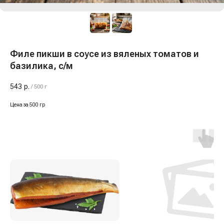
Филе пикши в соусе из вяленых томатов и
базилика, с/м
543
р.
/
500 г
Цена за 500 гр