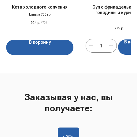
Кета холодного копчения
Суп с фрикаделькам
говядины и курицы
Цена за 700 гр
стручковой фасоль
924
р.
порции), 850 гр, с
/
700 г
775
р.
В кор
В корзину
Заказывая у нас, вы
получаете: