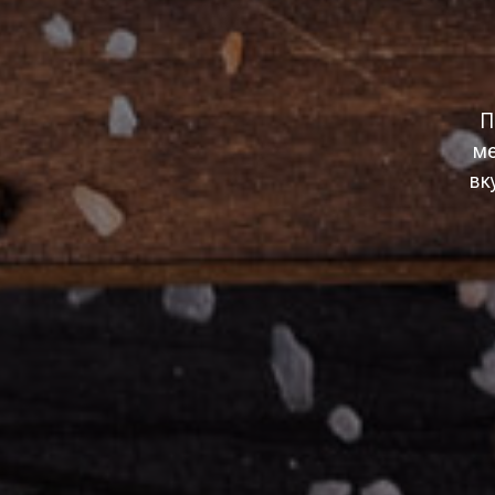
П
ме
вк