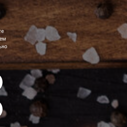
те
уем
ьно